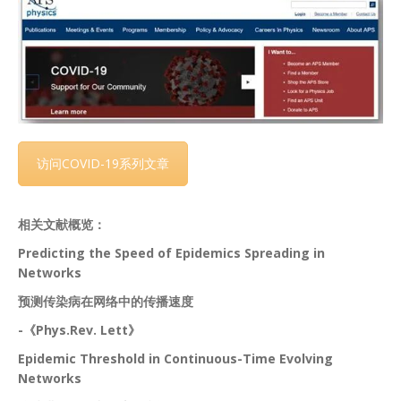
访问COVID-19系列文章
相关文献概览：
Predicting the Speed of Epidemics Spreading in
Networks
预测传染病在网络中的传播速度
-《Phys.Rev. Lett》
Epidemic Threshold in Continuous-Time Evolving
Networks