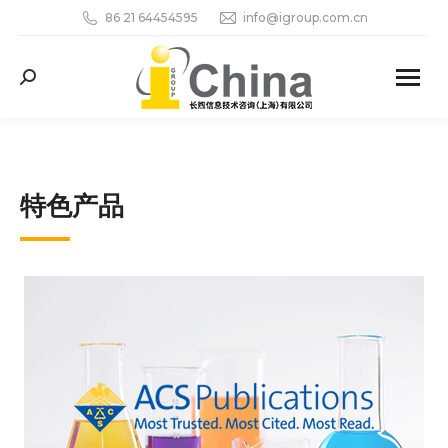
86 21 64454595
info@igroup.com.cn
Search:
特色产品