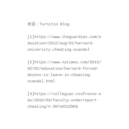
来源：Turnitin Blog

[1]https://www.theguardian.com/e
ducation/2012/aug/31/harvard-
university-cheating-scandal

[2]https://www.nytimes.com/2013/
02/02/education/harvard-forced-
dozens-to-leave-in-cheating-
scandal.html

[3]https://collegian.csufresno.e
du/2010/03/faculty-underreport-
cheating/#.XN7oKS2ZNhE