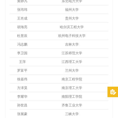
黄静凡
东北电力大学
张玮玮
福州大学
王肖成
贵州大学
胡海亮
哈尔滨工程大学
杜昱辰
杭州电子科技大学
冯志鹏
吉林大学
李卫国
江苏师范大学
王萍
江西理工大学
罗富平
兰州大学
徐嘉伟
南京工程学院
方泽昊
南京理工大学
李耀华
南阳理工学院
孙世昌
齐鲁工业大学
张展豪
三峡大学