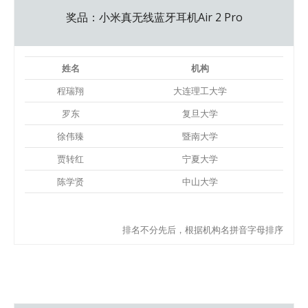
奖品：小米真无线蓝牙耳机Air 2 Pro
姓名
机构
程瑞翔
大连理工大学
罗东
复旦大学
徐伟臻
暨南大学
贾转红
宁夏大学
陈学贤
中山大学
排名不分先后，根据机构名拼音字母排序