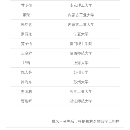
甘明儒
南京理工大学
廖荣
内蒙古工业大学
朱均达
内蒙古工业大学
罗丽龙
宁夏大学
范子怡
厦门理工学院
王晓婷
陕西师范大学
郑琦
上海大学
姚宏亮
苏州大学
徐海东
苏州大学
姜国栋
浙江工业大学
贾彤晖
浙江师范大学
排名不分先后，根据机构名拼音字母排序