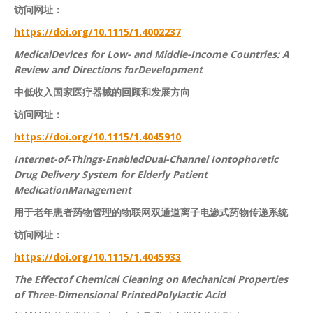
访问网址：
https://doi.org/10.1115/1.4002237
MedicalDevices for Low- and Middle-Income Countries: A
Review and Directions forDevelopment
中低收入国家医疗器械的回顾和发展方向
访问网址：
https://doi.org/10.1115/1.4045910
Internet-of-Things-
EnabledDual-Channel Iontophoretic
Drug Delivery System for Elderly Patient
MedicationManagement
用于老年患者药物管理的物联网双通道离子电渗式药物传递系统
访问网址：
https://doi.org/10.1115/1.4045933
The Effectof Chemical Cleaning on Mechanical Prop
erties
of Three-Dimensional PrintedPolylactic Acid