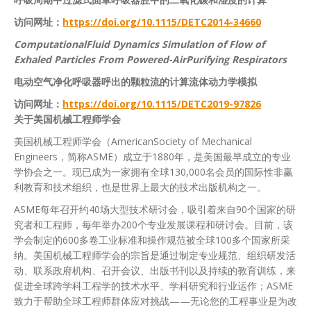
访问网址：
https://doi.org/10.1115/DETC2014-34660
ComputationalFluid Dynamics Simulation of Flow of
Exhaled Particles From Powered-AirPurifying Respirators
电动空气净化呼吸器呼出的颗粒流的计算流体动力学模拟
访问网址：
https://doi.org/10.1115/DETC2019-97826
关于美国机械工程师学会
美国机械工程师学会（AmericanSociety of Mechanical
Engineers，简称ASME）成立于1880年，是美国最早成立的专业
学协会之一。现已成为一家拥有全球130,000名会员的国际性非赢
利教育和技术组织，也是世界上最大的技术出版机构之一。
ASME每年召开约40场大型技术研讨会，吸引着来自90个国家的研
究者和工程师，每年举办200个专业发展课程和研讨会。目前，该
学会制定的600多卷工业标准和操作规范被全球100多个国家所采
纳。美国机械工程师学会的宗旨是通过制定专业规范、组织研发活
动、联系政府机构、召开会议、出版书刊以及持续的教育训练，来
促进全球跨学科工程学的技术水平、学科研究和行业运作；ASME
致力于帮助全球工程师群体应对挑战——无论您的工程事业是为改