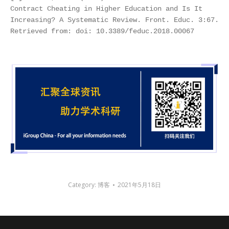
Contract Cheating in Higher Education and Is It 
Increasing? A Systematic Review. Front. Educ. 3:67. 
Retrieved from: doi: 10.3389/feduc.2018.00067
Category:
博客
2021年5月18日