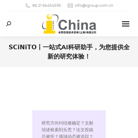
86 21 64454595
info@igroup.com.cn
Search:
𝗦𝗖𝗶𝗡𝗶𝗧𝗢丨一站式AI科研助手，为您提供全
新的研究体验！
您在这里：
研究方向纠结难确定？文献
综述检索到头秃？论文投稿
总被拒？领域动态难追踪？