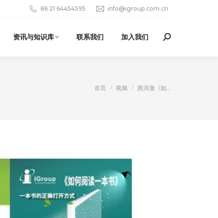
86 21 64454595
info@igroup.com.cn
资讯与知识库
联系我们
加入我们
Search:
您在这里：
首页
视频
惠涓澈《如…