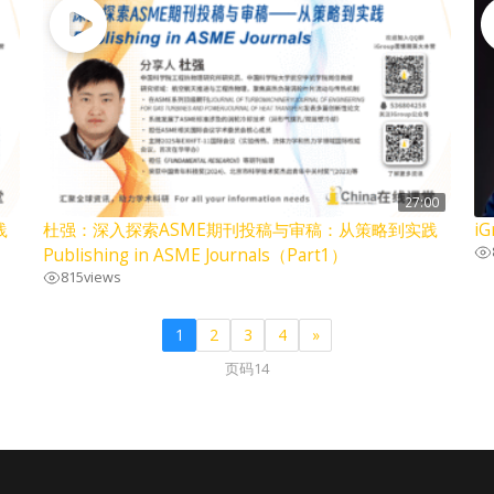
27:00
践
杜强：深入探索ASME期刊投稿与审稿：从策略到实践
i
Publishing in ASME Journals（Part1）
815
views
1
2
3
4
»
页码14