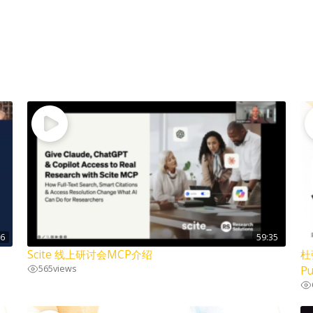
36
59:35
Scite 线上研讨会MCP介绍
杜
565
views
Pu