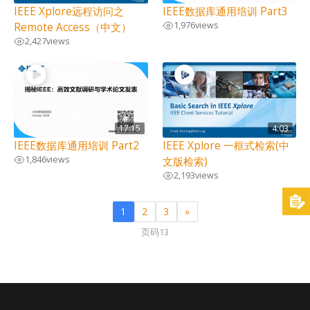
IEEE Xplore远程访问之
IEEE数据库通用培训 Part3
1,976
views
Remote Access（中文）
2,427
views
17:15
4:03
IEEE数据库通用培训 Part2
IEEE Xplore 一框式检索(中
1,846
views
文版检索)
2,193
views
1
2
3
»
页码13