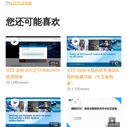
IEEE产品专辑
您还可能喜欢
0:54
2:45
IEEE 远程访问之Shibboleth
IEEE Xplore我的研究项目&
使用指南
我的收藏功能（中文版检
1,083
views
索）
1,105
views
1:02
17:15