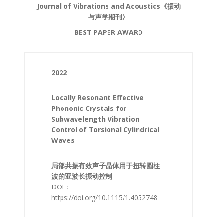
Journal of Vibrations and Acoustics《振动
与声学期刊》
BEST PAPER AWARD
2022
Locally Resonant Effective
Phononic Crystals for
Subwavelength Vibration
Control of Torsional Cylindrical
Waves
局部共振有效声子晶体用于扭转圆柱
波的亚波长振动控制
DOI：
https://doi.org/10.1115/1.4052748