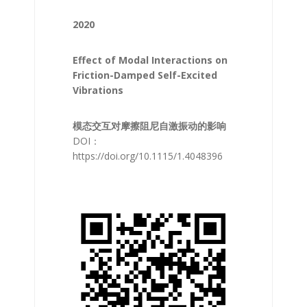
2020
Effect of Modal Interactions on
Friction-Damped Self-Excited
Vibrations
模态交互对摩擦阻尼自激振动的影响
DOI：
https://doi.org/10.1115/1.4048396