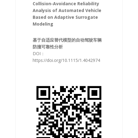
Collision-Avoidance Reliability
Analysis of Automated Vehicle
Based on Adaptive Surrogate
Modeling
基于自适应替代模型的自动驾驶车辆
防撞可靠性分析
DOI：
https://doi.org/10.1115/1.4042974