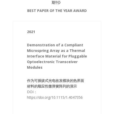
期刊》
BEST PAPER OF THE YEAR AWARD
2021
Demonstration of a Compliant
Microspring Array as a Thermal
Interface Material for Pluggable
Optoelectronic Transceiver
Modules
作为可插拔式光电收发模块的热界面
材料的顺应性微弹簧阵列的演示
DOI：
https://doi.org/10.1115/1.4047356