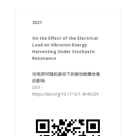
2021
On the Effect of the Electrical
Load on Vibration Energy
Harvesting Under Stochastic
Resonance
论电荷对随机振动下的振动能量收集
的影响
DOI：
https://doi.org/10.1115/1.4049209