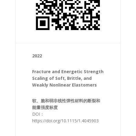
2022
Fracture and Energetic Strength
Scaling of Soft, Brittle, and
Weakly Nonlinear Elastomers
软、脆和弱非线性弹性材料的断裂和
能量强度标度
DOI：
https://doi.org/10.1115/1.4045903