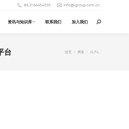
86 21 64454595
info@igroup.com.cn
资讯与知识库
联系我们
加入我们
Search:
g平台
您在这里：
首页
博客
iG Pu…