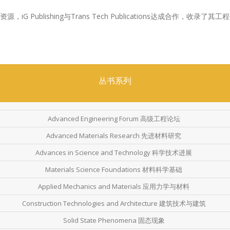
G Publishing与Trans Tech Publications达成合作，收录
丛书系列
Advanced Engineering Forum 高级工程论坛
Advanced Materials Research 先进材料研究
Advances in Science and Technology 科学技术进展
Materials Science Foundations 材料科学基础
Applied Mechanics and Materials 应用力学与材料
Construction Technologies and Architecture 建筑技术与建筑
Solid State Phenomena 固态现象