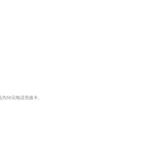
品为50元电话充值卡。