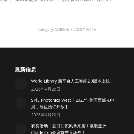
Category:
新闻资讯
2020年9月4日
最新信息
World Library 新平台人工智能2.0版本上线 ！
2026年4月20日
SPlE Photonics West丨2027年美国西部光电
展，展位预订开放中
2026年4月20日
有奖活动丨夏日知识风暴来袭！赢取亚洲
Charleston会议首秀入场券！