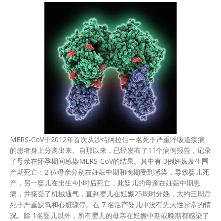
MERS-CoV于2012年首次从沙特阿拉伯一名死于严重呼吸道疾病
的患者身上分离出来。自那以来，已经发布了11个病例报告，记录
了母亲在怀孕期间感染MERS-CoV的结果。其中有 3例妊娠发生围
产期死亡：2 位母亲分别在妊娠中期和晚期受到感染，导致婴儿死
产，另一婴儿在出生4小时后死亡，此婴儿的母亲在妊娠中期患
病，并接受了机械通气，直到婴儿在妊娠25周时分娩，大约三周后
死于严重缺氧和心脏骤停。在 7 名活产婴儿中没有先天性异常的情
况。除 1名婴儿以外，所有婴儿的母亲在妊娠中期或晚期都感染了