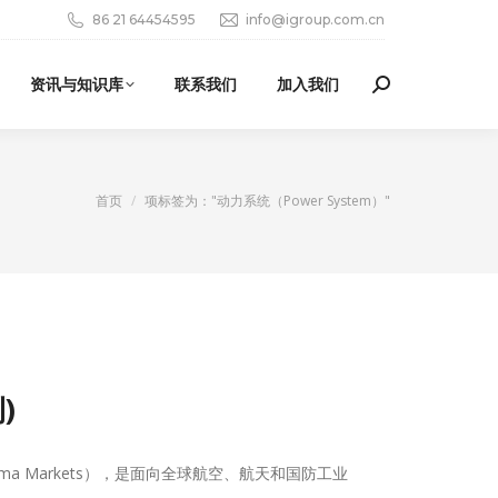
86 21 64454595
info@igroup.com.cn
资讯与知识库
联系我们
加入我们
Search:
您在这里：
首页
项标签为："动力系统（Power System）"
)
forma Markets），是面向全球航空、航天和国防工业