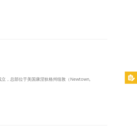
理局”批准成立，总部位于美国康涅狄格州纽敦（Newtown,