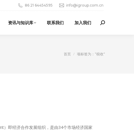
86 21 64454595
info@igroup.com.cn
资讯与知识库
联系我们
加入我们
Search:
您在这里：
首页
项标签为："税收"
d Development）即经济合作发展组织，是由34个市场经济国家