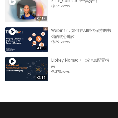
Scite_Collection合集介绍
221
views
07:17
Webinar：如何在AI时代保持图书
馆的核心地位
291
views
43:36
Libkey Nomad ++ 域消息配置指
南
278
views
03:12