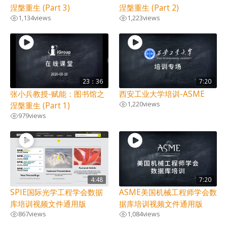
涅槃重生 (Part 3)
涅槃重生 (Part 2)
1,134
views
1,223
views
23：36
7:20
张小兵教授-赋能：图书馆之
西安工业大学培训-ASME
1,220
views
涅槃重生 (Part 1)
979
views
4:48
7:20
SPIE国际光学工程学会数据
ASME美国机械工程师学会数
库培训视频文件通用版
据库培训视频文件通用版
867
views
1,084
views