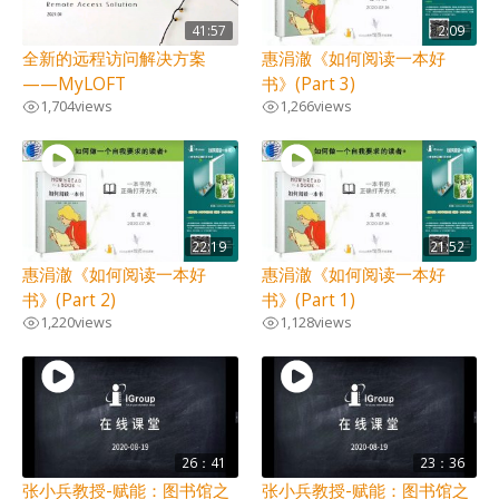
41:57
2:09
全新的远程访问解决方案
惠涓澈《如何阅读一本好
——MyLOFT
书》(Part 3)
1,704
views
1,266
views
22:19
21:52
惠涓澈《如何阅读一本好
惠涓澈《如何阅读一本好
书》(Part 2)
书》(Part 1)
1,220
views
1,128
views
26：41
23：36
张小兵教授-赋能：图书馆之
张小兵教授-赋能：图书馆之