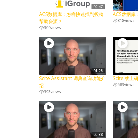
02:47
ACS数据库：怎样快速找到投稿
ACS数据
318
views
帮助资源？
300
views
01:28
Scite Assistant 词典查询功能介
Scite 线
583
views
绍
393
views
05:38