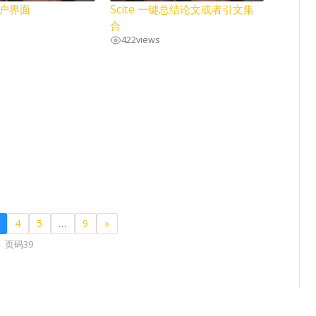
用户界面
Scite 一键总结论文或者引文集
合
422
views
4
5
…
9
»
页码39