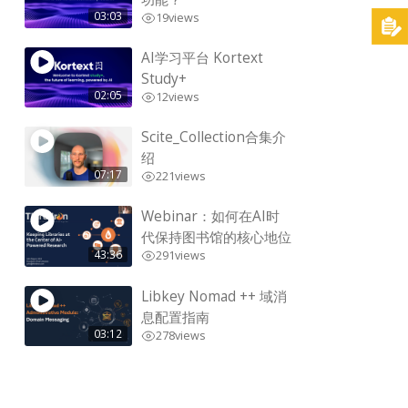
03:03
19
views
AI学习平台 Kortext
Study+
02:05
12
views
Scite_Collection合集介
绍
07:17
221
views
Webinar：如何在AI时
代保持图书馆的核心地位
43:36
291
views
Libkey Nomad ++ 域消
息配置指南
03:12
278
views