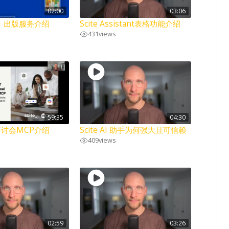
02:00
03:06
库：出版服务介绍
Scite Assistant表格功能介绍
431
views
59:35
04:30
上研讨会MCP介绍
Scite AI 助手为何强大且可信赖
409
views
02:59
03:26