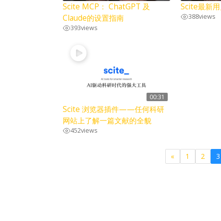
Scite MCP： ChatGPT 及
Scite最新
388
views
Claude的设置指南
393
views
00:31
Scite 浏览器插件——任何科研
网站上了解一篇文献的全貌
452
views
«
1
2
3