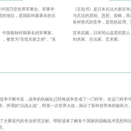
在中国乃至世界军事史、军事学
《五轮书》是日本兵法大家宫本
要的地位，是国际间最著名的兵
与兵法的原则、思想、策略，简
各种形式的竞争，是危机处理、
。中国春秋时期著名的军事家、
宫本武藏，日本冈山县英田郡人
，被誉为“百世兵家之师”、“东
剑术家、兵法家、艺术家。
。战争不断丰富，战争的机械化已经将战争变成了一门科学。在这门科学
寒。所谓的“以战止战”，即第一次世界大战，揭示了新科技带来的破坏力
中同时也收录了大量现代的专业研究文献。帮助读者了解各个国家的战略战术思想
性。