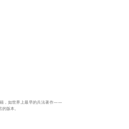
事书籍，如世界上最早的兵法著作——
言的版本。