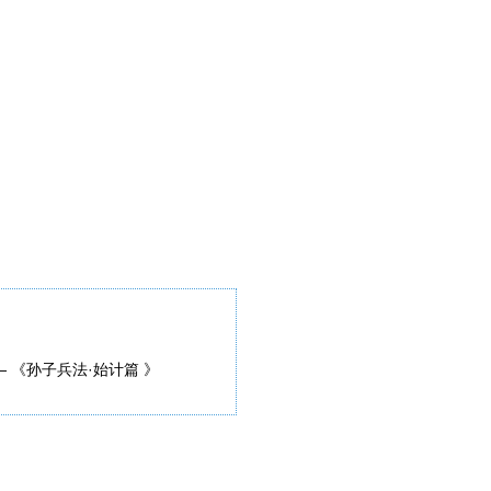
— 《孙子兵法·始计篇 》