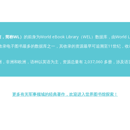
馆，简称WL）
的前身为World eBook Library（WEL）数据库，由World Lib
现有世界上收录电子图书最多的数据库之一，其收录的资源最早可追溯至11世纪，收
非洲和欧洲，语种以英语为主，资源总量有 2,037,060 多册，涉及语
更多有关军事领域的经典著作，欢迎进入世界图书馆探索！