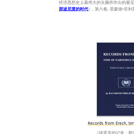
经济思想史上最伟大的头脑所作出的最宝
那波尼度的时代
》, 第六卷, 雷蒙德•菲利
Records from Erech, ti
《埃雷克的记录：那