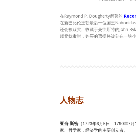
在Raymond P. Dougherty所著的
Recor
在新巴比伦王朝最后一位国王Nabon
还会被贩卖。收藏于曼彻斯特的John Ry
贩卖奴隶时，购买的票据将被刻在一块
人物志
亚当·斯密
（1723年6月5日—1790年
家、哲学家，经济学的主要创立者。