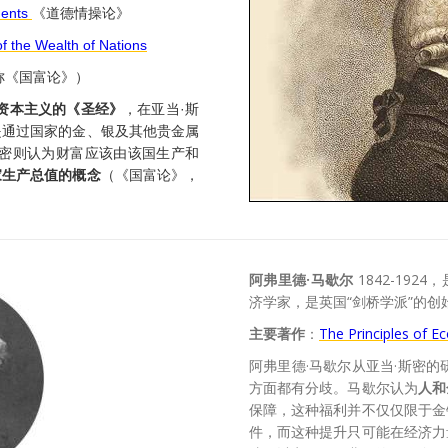
ments
《道德情操论》
f the Wealth of Nations
称《国富论》）
资本主义的《圣经》
，在亚当·斯
是通过国家的金、银及其他贵金属
斯密则认为财富应该由该国生产和
家生产总值的概念
（《国富论》，
阿弗里德·马歇尔
1842-19
济学家，是英国“剑桥学派”的创
主要著作
：
The Principles of 
阿弗里德·马歇尔从亚当·斯密的
方面都有分歧。马歇尔认为
人和
保障，这种福利并不仅仅限于金
件，而这种提升只可能在经济力