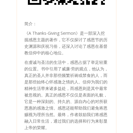
简介：
《A Thanks-Giving Sermon》是一部深入挖
掘感恩主题的著作，它不仅探讨了感恩节的历
史渊源和庆祝习俗，还深入讨论了感恩在基督
教信仰中的核心地位。
在虔诚与圣洁的生活中，感恩占据了举足轻重
的位置。书中引用了威廉·劳的观点，他认为，
真正的圣人并非那些频繁祈祷或禁食的人，而
是那些始终心怀感激之情的人。信仰为我们的
精神生活带来诸多益处，而感恩则是其中最常
被忽视的。真正的感恩不仅仅是表面的礼貌，
它是一种深刻的、持久的、源自内心的对所获
恩惠的感激之情。感恩还能帮助我们避免将恩
赐视为理所当然。最终，作者鼓励我们将感恩
融入日常生活，通过我们的选择和行为来彰显
上帝的荣耀。