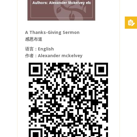
A Thanks-Giving Sermon
感恩布道
语言：English
作者：Alexander mckelvey