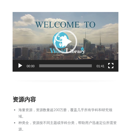
视
频
播
放
器
00:00
01:41
资源内容
海量资源，资源数量超200万册，覆盖几乎所有学科和研究领
域。
种类全，资源按不同主题或学科分类，帮助用户迅速定位所需资
源。