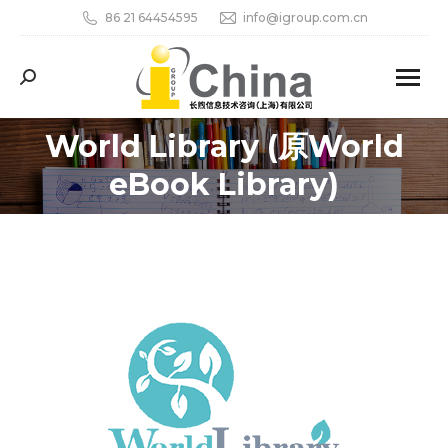
86 21 64454595
info@igroup.com.cn
Search:
World Library (原World
eBook Library)