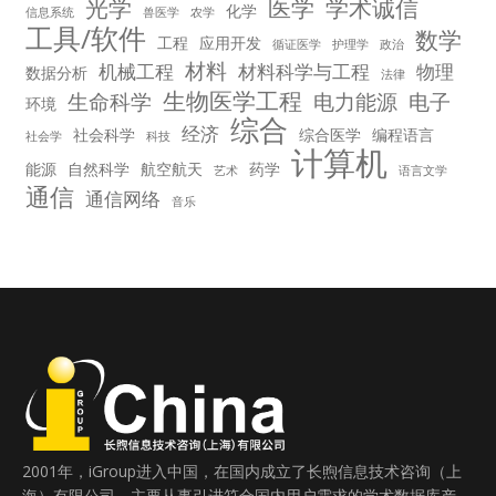
光学
医学
学术诚信
化学
信息系统
兽医学
农学
工具/软件
数学
工程
应用开发
循证医学
护理学
政治
材料
机械工程
材料科学与工程
物理
数据分析
法律
生物医学工程
生命科学
电力能源
电子
环境
综合
经济
社会科学
综合医学
编程语言
社会学
科技
计算机
能源
自然科学
航空航天
药学
艺术
语言文学
通信
通信网络
音乐
2001年，iGroup进入中国，在国内成立了长煦信息技术咨询（上
海）有限公司，主要从事引进符合国内用户需求的学术数据库产