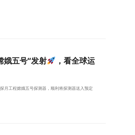
 从”嫦娥五号“发射
，看全球运
射探月工程嫦娥五号探测器，顺利将探测器送入预定