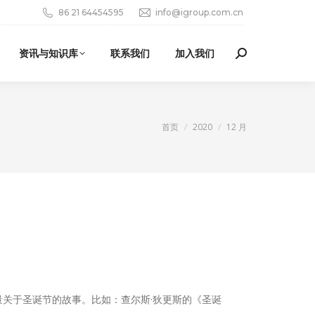
86 21 64454595
info@igroup.com.cn
资讯与知识库
联系我们
加入我们
Search:
您在这里：
首页
2020
12 月
关于圣诞节的故事。比如：查尔斯·狄更斯的《圣诞