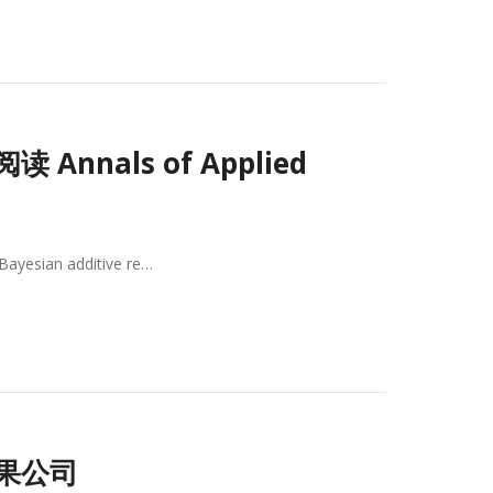
Annals of Applied
n additive re…
苹果公司