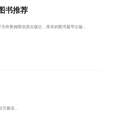
列图书推荐
文名字为布鲁姆斯伯里出版社，库存的图书最早出版…
10万册语…