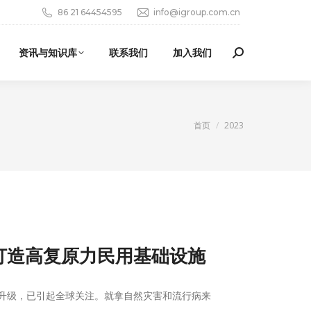
86 21 64454595
info@igroup.com.cn
资讯与知识库
联系我们
加入我们
Search:
您在这里：
首页
2023
,打造高复原力民用基础设施
升级，已引起全球关注。就拿自然灾害和流行病来