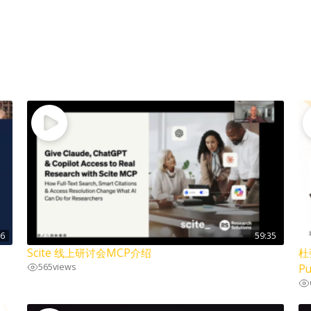
36
59:35
Scite 线上研讨会MCP介绍
杜
565
views
Pu