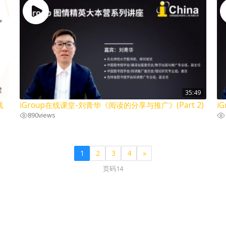
35:49
践
iGroup在线课堂-刘青华《阅读的分享与推广》(Part 2)
i
890
views
1
2
3
4
»
页码14