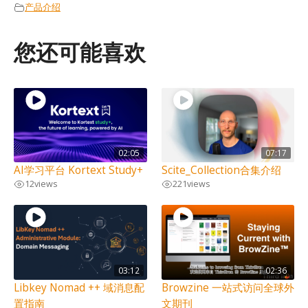
产品介绍
您还可能喜欢
02:05
07:17
AI学习平台 Kortext Study+
Scite_Collection合集介绍
12
views
221
views
03:12
02:36
Libkey Nomad ++ 域消息配
Browzine 一站式访问全球外
置指南
文期刊