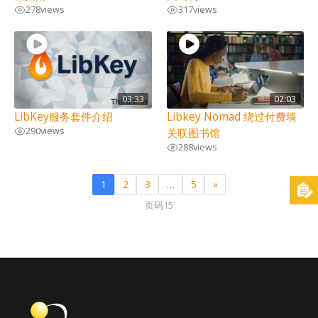
278
views
317
views
03:33
02:03
LibKey服务套件介绍
Libkey Nomad 绕过付费墙
290
views
关联图书馆
288
views
1
2
3
…
5
»
页码15