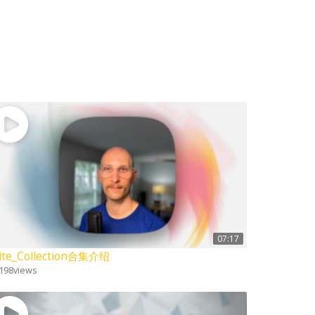
07:17
ite_Collection合集介绍
198
views