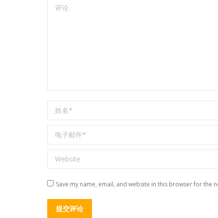
评论
姓名 *
电子邮件 *
Website
Save my name, email, and website in this browser for the n
提交评论