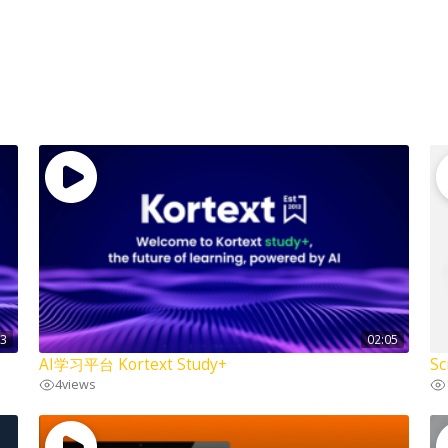
03
02:05
AI学习平台 Kortext Study+
Sc
4
views