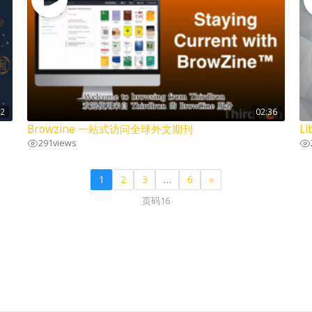
12
02:36
Browzine 一站式访问全球外文期刊
L
291
views
1
2
3
…
6
»
页码16