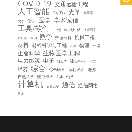
COVID-19
交通运输工程
人工智能
光学
信息系统
兽医学
医学
学术诚信
化学
农学
工具/软件
工程
应用开发
循证医学
数学
机械工程
数据分析
护理学
政治
材料
材料科学与工程
物理
环境
法律
生物医学工程
生命科学
电力能源
电子
社会科学
社会学
科技
综合
经济
综合医学
编程语言
能源
自然科学
航空航天
药学
艺术
计算机
通信
通信网络
语言文学
音乐