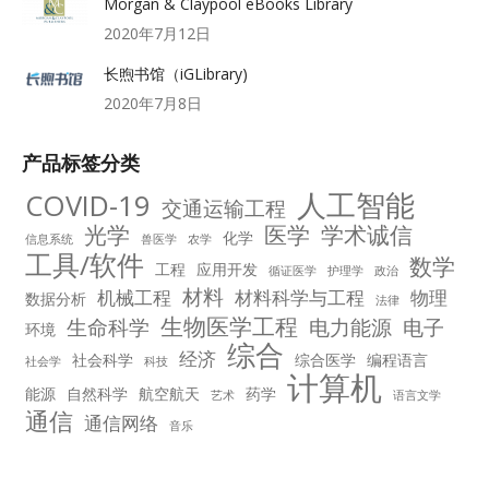
Morgan & Claypool eBooks Library
2020年7月12日
长煦书馆（iGLibrary)
2020年7月8日
产品标签分类
人工智能
COVID-19
交通运输工程
光学
医学
学术诚信
化学
信息系统
兽医学
农学
工具/软件
数学
工程
应用开发
循证医学
护理学
政治
材料
机械工程
材料科学与工程
物理
数据分析
法律
生物医学工程
生命科学
电力能源
电子
环境
综合
经济
社会科学
综合医学
编程语言
社会学
科技
计算机
能源
自然科学
航空航天
药学
艺术
语言文学
通信
通信网络
音乐