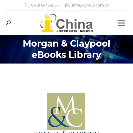
86 21 64454595
info@igroup.com.cn
Search:
Morgan & Claypool
eBooks Library