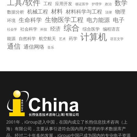
工具/软件
数学
工程
应用开发
循证医学
护理学
政治
材料
机械工程
材料科学与工程
物理
数据分析
法律
生物医学工程
生命科学
电力能源
电子
环境
综合
经济
社会科学
综合医学
编程语言
社会学
科技
计算机
能源
自然科学
航空航天
药学
艺术
语言文学
通信
通信网络
音乐
2001年，iGroup进入中国，在国内成立了长煦信息技术咨询（上
海）有限公司，主要从事引进符合国内用户需求的学术数据库产
品。经过二十年多的发展，iGroup中国已成为国内的专业电子资源