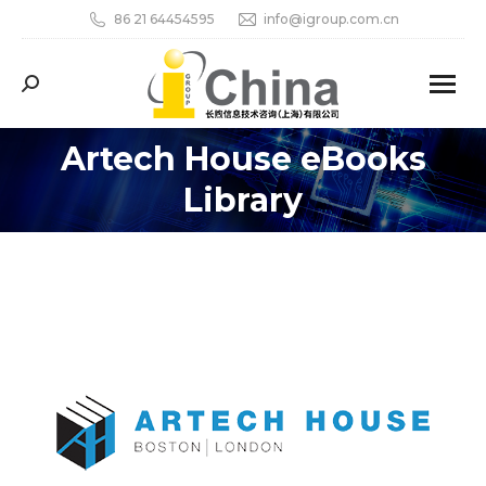
86 21 64454595
info@igroup.com.cn
Search:
Artech House eBooks
Library