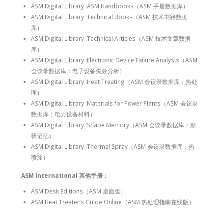
ASM Digital Library :ASM Handbooks（ASM 手册数据库）
ASM Digital Library :Technical Books（ASM 技术书籍数据
库）
ASM Digital Library :Technical Articles（ASM 技术文章数据
库）
ASM Digital Library :Electronic Device Failure Analysis（ASM
会议录数据库：电子设备失效分析）
ASM Digital Library :Heat Treating（ASM 会议录数据库：热处
理）
ASM Digital Library :Materials for Power Plants（ASM 会议录
数据库：电力设备材料）
ASM Digital Library :Shape Memory（ASM 会议录数据库：形
状记忆）
ASM Digital Library :Thermal Spray（ASM 会议录数据库：热
喷涂）
ASM International 其他手册：
ASM Desk Editions（ASM 桌面版）
ASM Heat Treater’s Guide Online（ASM 热处理指南在线版）