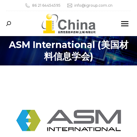
86 21 64454595
info@igroup.com.cn
Search:
ASM International (美国材
料信息学会)