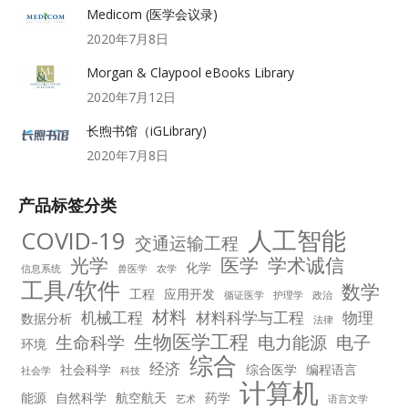
Medicom (医学会议录)
2020年7月8日
Morgan & Claypool eBooks Library
2020年7月12日
长煦书馆（iGLibrary)
2020年7月8日
产品标签分类
人工智能
COVID-19
交通运输工程
光学
医学
学术诚信
化学
信息系统
兽医学
农学
工具/软件
数学
工程
应用开发
循证医学
护理学
政治
材料
机械工程
材料科学与工程
物理
数据分析
法律
生物医学工程
生命科学
电力能源
电子
环境
综合
经济
社会科学
综合医学
编程语言
社会学
科技
计算机
能源
自然科学
航空航天
药学
艺术
语言文学