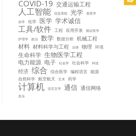
COVID-19
交通运输工程
人工智能
光学
信息系统
兽医学
医学
学术诚信
化学
农学
工具/软件
工程
应用开发
循证医学
数学
机械工程
数据分析
护理学
政治
材料
材料科学与工程
物理
环境
法律
生物医学工程
生命科学
电力能源
电子
社会科学
社会学
科技
综合
经济
综合医学
编程语言
能源
自然科学
航空航天
药学
艺术
计算机
通信
通信网络
语言文学
音乐