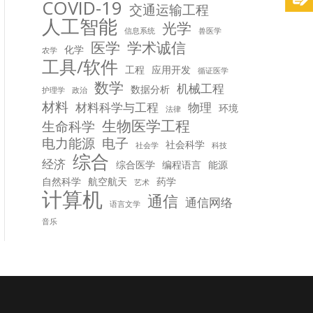
COVID-19
交通运输工程
人工智能
光学
信息系统
兽医学
医学
学术诚信
化学
农学
工具/软件
工程
应用开发
循证医学
数学
机械工程
数据分析
护理学
政治
材料
材料科学与工程
物理
环境
法律
生物医学工程
生命科学
电力能源
电子
社会科学
社会学
科技
综合
经济
综合医学
编程语言
能源
自然科学
航空航天
药学
艺术
计算机
通信
通信网络
语言文学
音乐