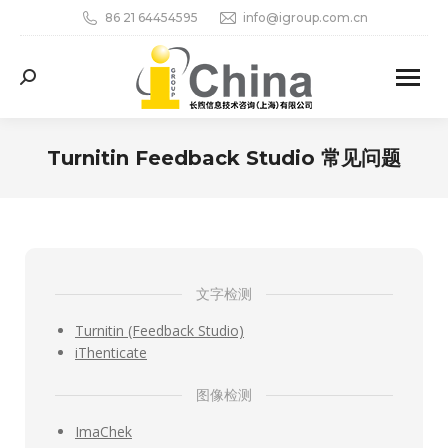
86 21 64454595
info@igroup.com.cn
Search:
Turnitin Feedback Studio 常见问题
您在这里：
文字检测
Turnitin (Feedback Studio)
iThenticate
图像检测
ImaChek