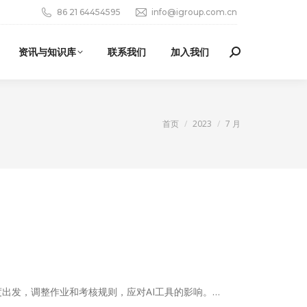
86 21 64454595
info@igroup.com.cn
资讯与知识库
联系我们
加入我们
Search:
您在这里：
首页
2023
7 月
度出发，调整作业和考核规则，应对AI工具的影响。…