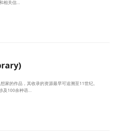
料和相关信…
rary)
伟大的思想家的作品，其收录的资源最早可追溯至11世纪。
及100余种语…