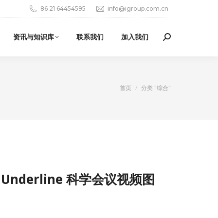
86 21 64454595
info@igroup.com.cn
资讯与知识库
联系我们
加入我们
Search:
您在这里：
首页
分类 "综合"
ary（Underline 科学会议视频图