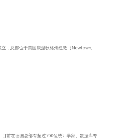
理局”批准成立，总部位于美国康涅狄格州纽敦（Newtown,
汉堡。目前在德国总部有超过700位统计学家、数据库专