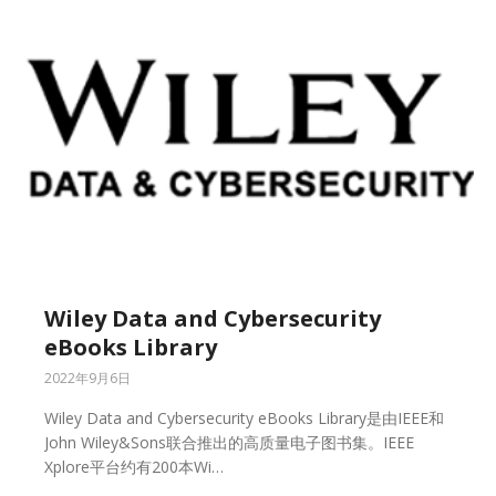
Wiley Data and Cybersecurity
eBooks Library
2022年9月6日
Wiley Data and Cybersecurity eBooks Library是由IEEE和
John Wiley&Sons联合推出的高质量电子图书集。IEEE
Xplore平台约有200本Wi…